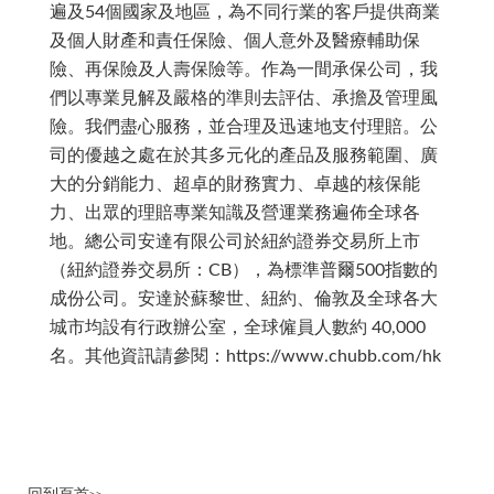
遍及54個國家及地區，為不同行業的客戶提供商業
及個人財產和責任保險、個人意外及醫療輔助保
險、再保險及人壽保險等。作為一間承保公司，我
們以專業見解及嚴格的準則去評估、承擔及管理風
險。我們盡心服務，並合理及迅速地支付理賠。公
司的優越之處在於其多元化的產品及服務範圍、廣
大的分銷能力、超卓的財務實力、卓越的核保能
力、出眾的理賠專業知識及營運業務遍佈全球各
地。總公司安達有限公司於紐約證券交易所上市
（紐約證券交易所：CB），為標準普爾500指數的
成份公司。安達於蘇黎世、紐約、倫敦及全球各大
城市均設有行政辦公室，全球僱員人數約 40,000
名。其他資訊請參閱：https://www.chubb.com/hk