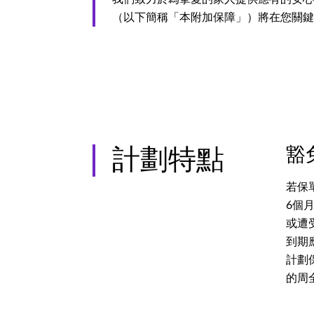
（以下簡稱「本附加保障」）將在您關鍵
豁
計劃特點
若保
6個
或遭
到期
計劃
的周