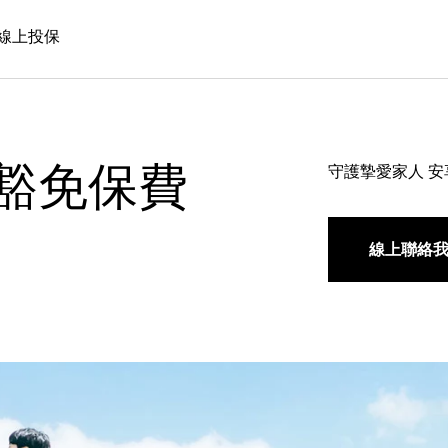
線上投保
豁免保費
守護摯愛家人 
線上聯絡