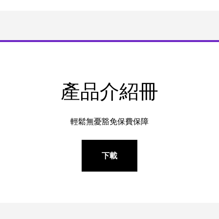
產品介紹冊
輕鬆無憂豁免保費保障
下載