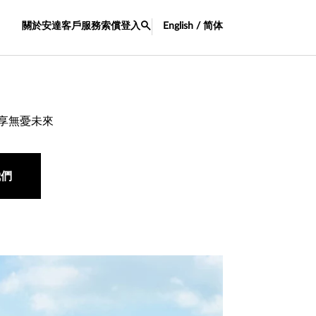
關於安達
客戶服務
索償
登入
English / 简体
安享無憂未來
我們