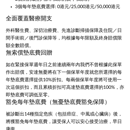
3個每年墊底費選擇: 0港元/25,000港元/50,000港元
全面覆蓋醫療開支
外科醫生費、深切治療費、先進診斷掃描保障及住院／日
間手術前／後門診保障等，均根據每年限額及終身賠償限
額全數賠償。
無索償墊底費回贈
如在緊接保單週年日之前連續兩年內我們不曾根據此保單
作出賠償，安達無憂將在下一個保單年度就您所選擇的每
年墊底費選擇提供10%折扣。每兩個保單年度將可使用一
次這個折扣，而且累積折扣可高達墊底費選擇的100%，亦
即墊底費可調低至零。
豁免每年墊底費（無憂墊底費豁免保障）
被診斷出14種指定危疾（包括癌症、中風或心臟病）後，
將獲豁免每年墊底費，讓受保人可以安心接受治療，早日
康復。