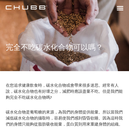
完全不吃碳水化合物可以嗎？
在您追求健康飲食時，碳水化合物或會帶來很多迷思。經常有人
說，碳水化合物也有好壞之分，減肥時應該盡量不吃。但是我們能
夠完全不吃碳水化合物嗎?
碳水化合物是葡萄糖的來源，為我們的身體提供能量。所以當我們
減低碳水化合物的攝取時，容易使我們感到昏昏欲睡。因為這時我
們的身體只能夠從脂肪吸收能量，蛋白質則用來重建身體的組織。