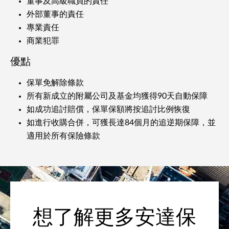
董事及高級職員的責任
外部董事的責任
專業責任
商業犯罪
優點
保單免解除條款
所有新成立的附屬公司及基金均獲得90天自動保障
如成功追討賠償，保單保額將按追討比例恢復
如進行收購合併，可獲長達84個月的追逆期保障，並
適用於所有保險條款
想了解更多安達保