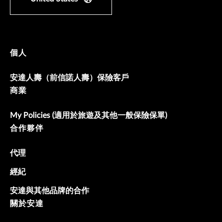
個人
安達人壽（前信諾人壽）保險客戶
商業
My Policies (適用於旅遊及其他一般保險保單)
合作夥伴
代理
經紀
安達與其他品牌的合作
關於安達