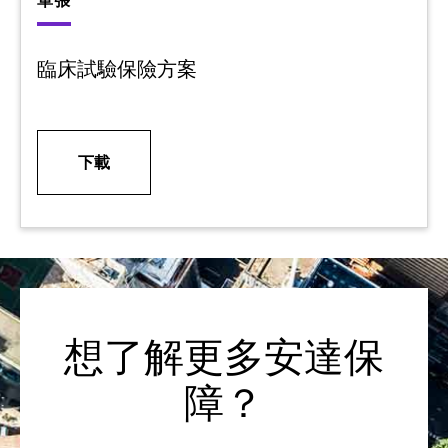
單張
臨床試驗保險方案
下載
想了解更多安達保
障？