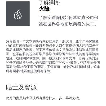
了解詳情:
火險
了解安達保險如何幫助貴公司保
護在世界各地拓展業務的員工。
免責聲明 — 本文章的所有內容僅用於一般說明，並非作為保險產
品的邀約或作招攬用途或向任何個人或企業提供個人建議或任何
產品或服務的推薦。閣下不應依賴本文章作為法律諮詢或保障範
圍，也不能將其視為可取用作取代獲取適當法律或其他專業諮詢
建議，或細閱保單文件。閣下應該細閱保單文件，以確定所討論
的任何保險產品是否適合閣下或閣下的公司/業務，並請注意每個
國家/地區均受不同的限額、不保事項、條款及細則所轄制，並非
所有國家/地區都提供所有保險。
貼士及資源
此處的實用貼士及技巧有助您快人一步，早著先機。