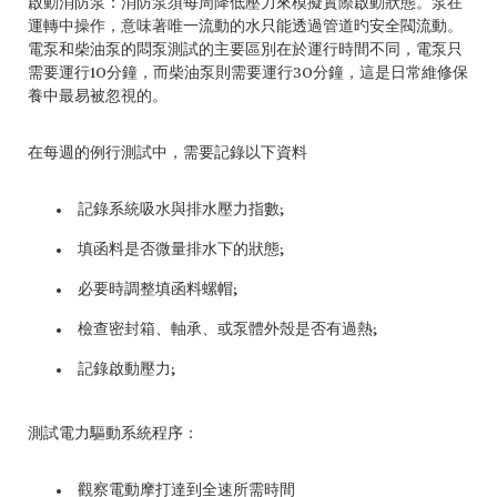
啟動消防泵：消防泵須每周降低壓力來模擬實際啟動狀態。泵在
運轉中操作，意味著唯一流動的水只能透過管道旳安全閥流動。
電泵和柴油泵的悶泵測試的主要區別在於運行時間不同，電泵只
需要運行10分鐘，而柴油泵則需要運行30分鐘，這是日常維修保
養中最易被忽視的。
在每週的例行測試中，需要記錄以下資料
記錄系統吸水與排水壓力指數;
填函料是否微量排水下的狀態;
必要時調整填函料螺帽;
檢查密封箱、軸承、或泵體外殼是否有過熱;
記錄啟動壓力;
測試電力驅動系統程序：
觀察電動摩打達到全速所需時間