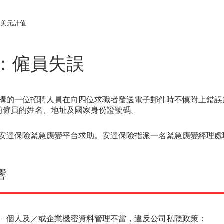
以美元計值
：僱員失誤
構的一位招聘人員在向四位求職者發送電子郵件時不慎附上錯誤
0名前僱員的姓名、地址及國家身份證號碼。
安達保險緊急應變平台求助。安達保險指派一名緊急應變經理處
響
－ 個人及／或企業機密資料管理不當，違反公司私隱政策：