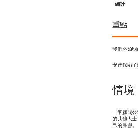
總計
重點
我們必須明
安達保險了
情境
一家顧問公
的其他人士
己的聲譽。