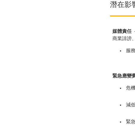
潛在影
媒體責任
商業誹謗
服
緊急應變
危
減
緊