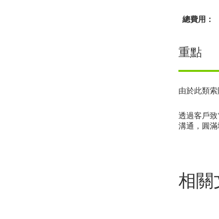
總費用：
重點
由於此類索
透過客戶致
溝通，圓滿
相關