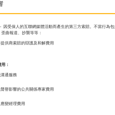
響
－ 因受保人的互聯網媒體活動而產生的第三方索賠。不當行為包
、歪曲報道、抄襲等等：
務提供商索賠的辯護及和解費用
費用：
機溝通服務
低聲譽影響的公共關係專家費用
急應變經理費用