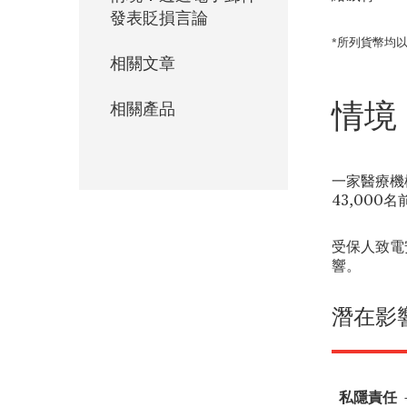
發表貶損言論
*所列貨幣均
相關文章
情境
相關產品
一家醫療機
43,00
受保人致電
響。
潛在影
私隱責任