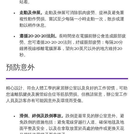
站着。
走動及伸展。
走動及伸展可消除肌肉疲勞、提神及避免重
複性動作勞損。嘗試至少每隔一小時走動一次，散步或運
動以稍作休息。
遵循20-20-20法則。
長時間坐在電腦前辦公會造成眼部疲
勞。您可遵循20-20-20法則，紓緩眼部疲勞：每隔20分
鐘將視線移離電腦屏幕，望向20英尺以外的地方維持20
秒。
預防意外
精心設計、符合人體工學的家居辦公室以及良好的工作習慣，可助
您遠離肌腱炎及腕管綜合症等筋肌勞損。但務請留意，辦公室工作
人員及訪客亦有可能因意外及環境而受傷。
滑倒、絆倒及跌倒事故。
跌倒是最常見的辦公室意外。避
免跌倒的措施包括：避免電線穿越行人道、確保地毯及地
面平整及安全，以及在拿取放置於高處的物件或更換天花