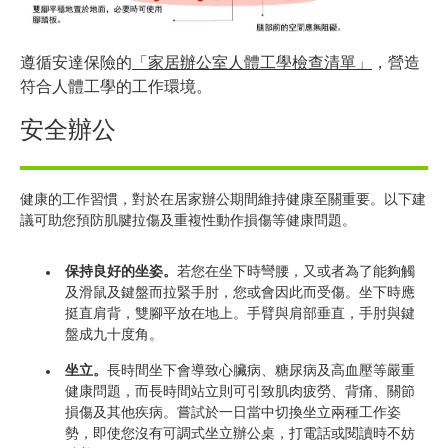
遵循安達保險的
「家居辦公室人體工學檢查清單」
，營造
符合人體工學的工作環境。
安全辦公
健康的工作習慣，對於在居家辦公期間維持健康至關重要。以下建
議可助您預防肌腱拉傷及重複性動作損傷等健康問題。
保持良好的坐姿。
若您在坐下時彎腰，又或者為了能夠觸
及滑鼠及鍵盤而拉緊手肘，您或會因此而受傷。坐下時應
挺直肩背，雙腳平放在地上。手臂與肩部垂直，手肘與鍵
盤成九十度角。
坐立。
長時間坐下會導致心臟病、糖尿病及高血壓等嚴重
健康問題，而長時間站立則可引致肌肉疲勞、背痛、關節
損傷及其他疾病。嘗試於一日當中切換坐立兩種工作姿
勢，即使您沒有可調式坐立辦公桌，打電話或閱讀時不妨