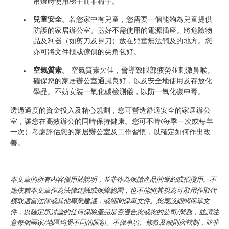
吊燈時使用梯子而非椅子。
兒童安全。
若您家中有兒童，您需要一個能夠為兒童提供
防護的家居辦公室。蓋好不需使用的電源插座。將危險物
品及利器（如剪刀及界刀）放在兒童無法觸及的地方。您
亦可將文件櫃或傢俱的尖角包好。
空氣質素。
空氣質素欠佳，會導致眼部疲勞並刺激鼻喉。
確保您的家居辦公室通風良好，以及安全地使用及存放化
學品。不妨安裝一氧化碳檢測儀，以防一氧化碳中毒。
透過適度的資金投入及精心規劃，您可營造舒適安全的家居辦公
室，讓您在高效辦公的同時保持健康。您可不時(每季一次或每年
一次）考慮評估您的家居辦公室及工作習慣，以確定如何作出改
善。
本文章的所有內容僅用於說明，並非作為保險產品的邀約或招攬用。不
應依賴本文章作為法律建議或保障範圍，也不能將其視為可取用作取代
獲取適當法律或其他專業建議，或細閱保單文件。您應該細閱保單文
件，以確定所討論的任何保險產品是否適合您或您的公司/業務，並請注
意每個國家/地區均受不同的限額、不保事項、條款及細則所轄制，並非