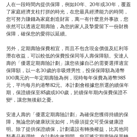
人在一段時間內提供保障，例如10年、20年或30年，覆蓋
了家庭經濟支柱打拼的時光，在您最具經濟能力的時間，
您可努力賺錢為家庭創造財富，萬一有什麼意外事故，您
依然可以透過定期壽險，為您的家人及摯愛留下一份財務
保障，確保您的愛得以延續。
另外，定期壽險保費相宜，而且不包含現金價值及紅利等
潛在收益，可以較低的保費投保同等人壽保障額。安達人
壽的「優選定期壽險計劃」讓您依據自己的需要選擇適宜
保障額，以一名30歲的非吸煙男性，投保保障額為港幣
100萬元的一年定期壽險為例，現時每年保費為港幣985
元，平均每月約港幣82元。本計劃會根據您所選的續保年
期，保證續保至85歲或100歲，於續保年期內保費保證不
1
變
，讓您無後顧之憂。
安達人壽的「優選定期壽險計劃」為確保您獲得持續的保
障，無論您的健康狀況如何，均毋須提交可受保健康證
明。除了提供保證續保，計劃還設有轉換權益，比其他同