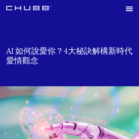
AI 如何說愛你？4大秘訣解構新時代
愛情觀念