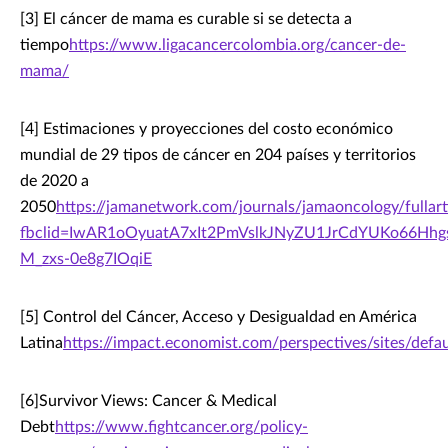
[3] El cáncer de mama es curable si se detecta a
tiempo
https://www.ligacancercolombia.org/cancer-de-
mama/
[4] Estimaciones y proyecciones del costo económico
mundial de 29 tipos de cáncer en 204 países y territorios
de 2020 a
2050
https://jamanetwork.com/journals/jamaoncology/fullar
fbclid=IwAR1oOyuatA7xIt2PmVslkJNyZU1JrCdYUKo66Hhg
M_zxs-0e8g7IOqiE
[5] Control del Cáncer, Acceso y Desigualdad en América
Latina
https://impact.economist.com/perspectives/sites/def
[6]Survivor Views: Cancer & Medical
Debt
https://www.fightcancer.org/policy-