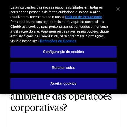
Estamos cientes das nossas responsabilidades em tratar os
seus dados pessoais de forma cuidadosa e, nesse sentido,
atualizamos recentemente a nossa
Política de Privacidade
.
Para melhorar a sua experiência ao navegar no nosso site, a
Chubb usa cookies para personalizar os conteúdos e mensurar
a utilização do site. Para gerir ou desativar esses cookies clique
em "Definições de Cookies" ou, para obter mais informações,
visite o nosso site
Definições de Cookies
RESPONSABILIDADE CIVIL
Configuração de cookies
Engenharia de Riscos de
Rejeitar todos
Responsabilidade Civil:
como proteger o
Aceitar cookies
ambiente das operações
corporativas?