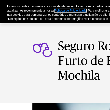
Estamos cientes das nossas responsabilidades em tratar os seus dados pess
Pessoas e Família
E
atualizamos recentemente a nossa
Política de Privacidade
. Para melhorar a
usa cookies para personalizar os conteúdos e mensurar a utilização do site. 
"Definições de Cookies" ou, para obter mais informações, visite o nosso site
Seguro R
Furto de 
Mochila