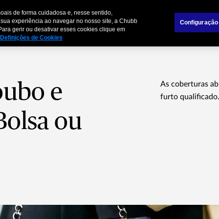
oais de forma cuidadosa e, nesse sentido,
mpresas
Parceiros de Negócios
 sua experiência ao navegar no nosso site, a Chubb
Configuração
Para gerir ou desativar esses cookies clique em
Definições de Cookies
oubo e
As coberturas ab
furto qualificado
Bolsa ou