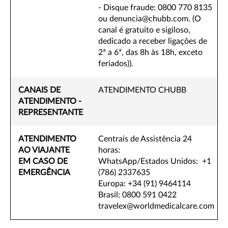
- Disque fraude: 0800 770 8135
ou denuncia@chubb.com. (O
canal é gratuito e sigiloso,
dedicado a receber ligações de
2ª a 6ª, das 8h às 18h, exceto
feriados)).
CANAIS DE
ATENDIMENTO CHUBB
ATENDIMENTO -
REPRESENTANTE
ATENDIMENTO
Centrais de Assistência 24
AO VIAJANTE
horas:
EM CASO DE
WhatsApp/Estados Unidos: +1
EMERGÊNCIA
(786) 2337635
Europa: +34 (91) 9464114
Brasil: 0800 591 0422
travelex@worldmedicalcare.com