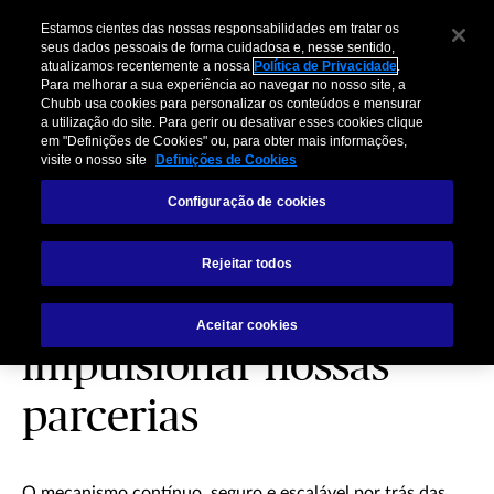
Estamos cientes das nossas responsabilidades em tratar os
seus dados pessoais de forma cuidadosa e, nesse sentido,
atualizamos recentemente a nossa
Política de Privacidade
.
Para melhorar a sua experiência ao navegar no nosso site, a
Chubb usa cookies para personalizar os conteúdos e mensurar
a utilização do site. Para gerir ou desativar esses cookies clique
em "Definições de Cookies" ou, para obter mais informações,
visite o nosso site
Definições de Cookies
Configuração de cookies
Chubb Studio®:
Rejeitar todos
Tecnologia para
Aceitar cookies
impulsionar nossas
parcerias
O mecanismo contínuo, seguro e escalável por trás das