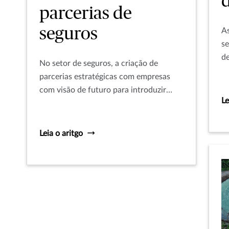
d
parcerias de
seguros
As
se
d
No setor de seguros, a criação de
d
parcerias estratégicas com empresas
se
com visão de futuro para introduzir
im
Le
estratégias de otimização de receita é
s
mutuamente benéfica e fundamental
In
para seu crescimento.
Leia o aritgo