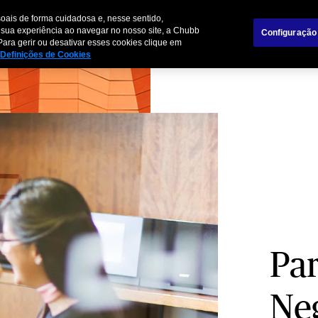
oais de forma cuidadosa e, nesse sentido,
mpresas
Parceiros de Negócios
 sua experiência ao navegar no nosso site, a Chubb
Configuração
Para gerir ou desativar esses cookies clique em
Definições de Cookies
Par
Ne