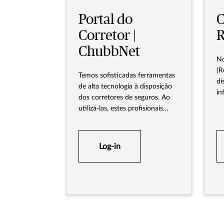
Portal do
C
Corretor |
R
ChubbNet
No
(R
Temos sofisticadas ferramentas
di
de alta tecnologia à disposição
in
dos corretores de seguros. Ao
of
utilizá-las, estes profisionais
ca
podem se valer de importantes
tr
diferenciais de mercado e tornar
as transações comerciais muito
Log-in
mais fáceis. Todos os
instrumentos podem ser
acessados pela internet a
qualquer momento e de
qualquer lugar do mundo.