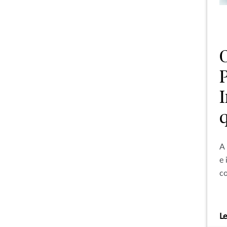
I
A 
e 
co
co
Le