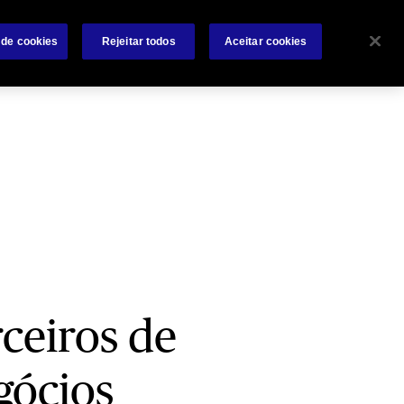
Sobre
Sinistros
Contate-nos
Condições Gerais
 de cookies
Rejeitar todos
Aceitar cookies
ceiros de
gócios