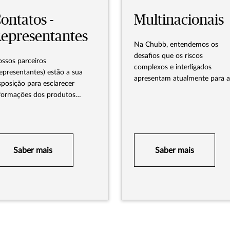
ontatos -
Multinacionais
epresentantes
Na Chubb, entendemos os
desafios que os riscos
ssos parceiros
complexos e interligados
epresentantes) estão a sua
apresentam atualmente para a
sposição para esclarecer
organizações de grande porte 
formações dos produtos
multinacionais. Durante três
ertados, além de apoiar em
décadas, viemos oferecendo
so de dúvidas, com
soluções globalmente
ansparência e agilidade.
coordenadas e localmente
flexíveis para essas empresas 
Saber mais
Saber mais
seus corretores.