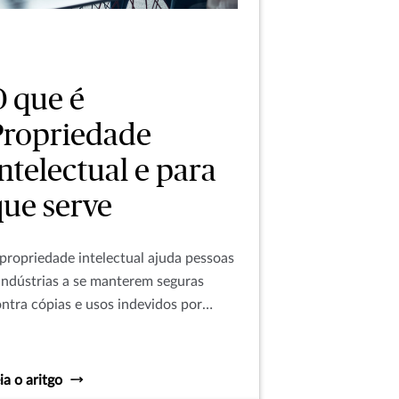
O que é
Propriedade
ntelectual e para
que serve
propriedade intelectual ajuda pessoas
indústrias a se manterem seguras
ntra cópias e usos indevidos por
ncorrentes. Saiba quais são as regras.
ia o aritgo