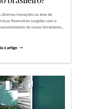
o brasileiro?
 diversas inovações na área de
rviços financeiros surgidas com o
esenvolvimento de novas ferramentas
igitais chegaram também ao ramo dos
guros, com o anúncio da
plementação no país, do sistema de
ia o aritgo
eguros aberto, conhecido como Open
surance.