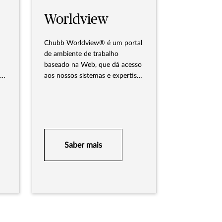
Worldview
Chubb Worldview® é um portal
de ambiente de trabalho
baseado na Web, que dá acesso
s
aos nossos sistemas e expertise
e
em um aplicativo fácil de usar.
e
Saber mais