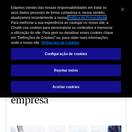
Estamos cientes das nossas responsabilidades em tratar os
seus dados pessoais de forma cuidadosa e, nesse sentido,
atualizamos recentemente a nossa
Política de Privacidade
.
Para melhorar a sua experiência ao navegar no nosso site, a
Chubb usa cookies para personalizar os conteúdos e mensurar
a utilização do site. Para gerir ou desativar esses cookies clique
em "Definições de Cookies" ou, para obter mais informações,
visite o nosso site
Definições de Cookies
RISCOS CIBERNÉTICOS
Configuração de cookies
E-commerce: como
Rejeitar todos
funciona, o que é e quais
as vantagens para sua
Aceitar cookies
empresa