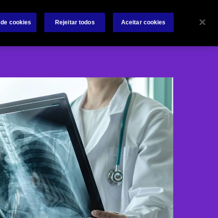
Sobre
Sinistros
Contate-nos
Condições Gerais
 de cookies
Rejeitar todos
Aceitar cookies