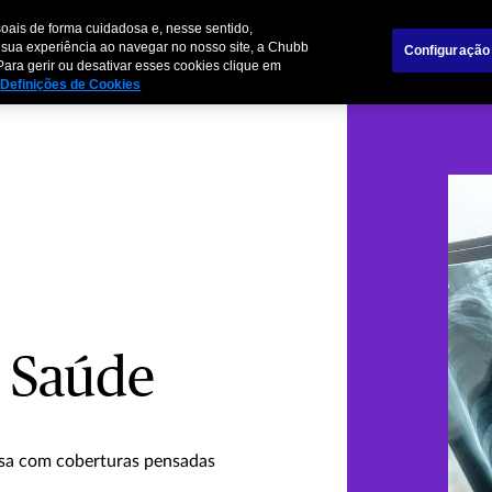
oais de forma cuidadosa e, nesse sentido,
mpresas
Parceiros de Negócios
 sua experiência ao navegar no nosso site, a Chubb
Configuração
Para gerir ou desativar esses cookies clique em
Definições de Cookies
 Saúde
esa com coberturas pensadas