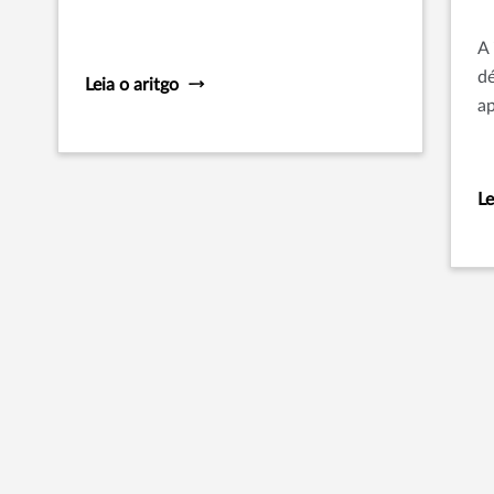
apólices adicionais de seguro
empresarial sua empresa pode precisar.
A 
dé
Leia o aritgo
a
Le