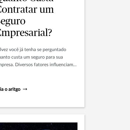
Contratar um
Seguro
Empresarial?
lvez você já tenha se perguntado
anto custa um seguro para sua
presa. Diversos fatores influenciam
 valor final da apólice. Entenda
lhor aqui.
ia o aritgo