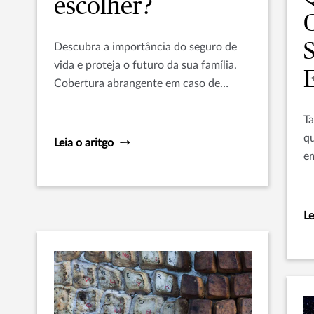
escolher?
Descubra a importância do seguro de
vida e proteja o futuro da sua família.
Cobertura abrangente em caso de
falecimento ou invalidez. Saiba como
escolher o melhor seguro e garantir a
Ta
segurança financeira dos seus entes
qu
Leia o aritgo
queridos. Leia agora e planeje o amanhã!
em
no
me
Le