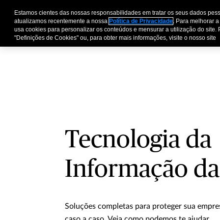
Estamos cientes das nossas responsabilidades em tratar os seus dados pess
Pessoas e Família
E
atualizamos recentemente a nossa
Política de Privacidade
. Para melhorar a
usa cookies para personalizar os conteúdos e mensurar a utilização do site. 
"Definições de Cookies" ou, para obter mais informações, visite o nosso site
Tecnologia da
Informação da
Soluções completas para proteger sua empr
caso a caso. Veja como podemos te ajudar.