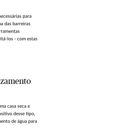
necessárias para
a das barreiras
erramentas
tá-los - com estas
vazamento
uma casa seca e
itivo desse tipo,
imento de água para