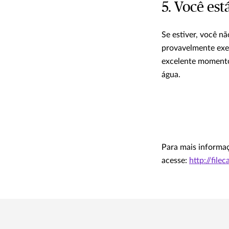
5. Você es
Se estiver, você n
provavelmente exe
excelente momento 
água.
Para mais informaç
acesse:
http://fi