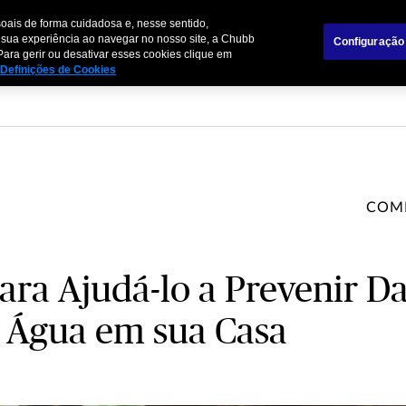
oais de forma cuidadosa e, nesse sentido,
mpresas
Parceiros de Negócios
 sua experiência ao navegar no nosso site, a Chubb
Configuração
Para gerir ou desativar esses cookies clique em
Definições de Cookies
COM
ara Ajudá-lo a Prevenir D
 Água em sua Casa