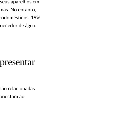
 seus aparelhos em
emas. No entanto,
trodomésticos, 19%
uecedor de água.
apresentar
não relacionadas
 conectam ao