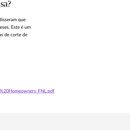
asa?
 disseram que
eses. Este é um
s de corte de
19%20Homeowners_FNL.pdf