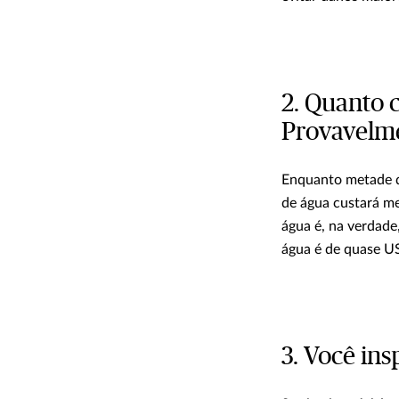
2. Quanto 
Provavelme
Enquanto metade d
de água custará m
água é, na verdade
água é de quase U
3. Você in