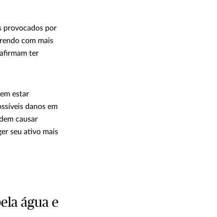
s provocados por
rrendo com mais
afirmam ter
zem estar
ossíveis danos em
odem causar
ger seu ativo mais
ela água e