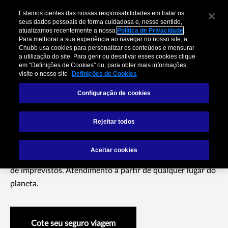
Estamos cientes das nossas responsabilidades em tratar os
seus dados pessoais de forma cuidadosa e, nesse sentido,
atualizamos recentemente a nossa
Política de Privacidade
.
Para melhorar a sua experiência ao navegar no nosso site, a
Chubb usa cookies para personalizar os conteúdos e mensurar
a utilização do site. Para gerir ou desativar esses cookies clique
em "Definições de Cookies" ou, para obter mais informações,
visite o nosso site
Definições de Cookies
Configuração de cookies
Seguro Viagem
Rejeitar todos
Aceitar cookies
Amplas garantias e benefícios. Agilidade para minimização
de imprevistos. Atendimento a partir de qualquer lugar do
planeta.
Cote seu seguro viagem