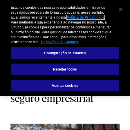
Estamos cientes das nossas responsabilidades em tratar os
seus dados pessoais de forma cuidadosa e, nesse sentido,
atualizamos recentemente a nossa
Política de Privacidade
.
Para melhorar a sua experiência ao navegar no nosso site, a
Chubb usa cookies para personalizar os conteúdos e mensurar
a utilização do site. Para gerir ou desativar esses cookies clique
em "Definições de Cookies" ou, para obter mais informações,
visite o nosso site
Definições de Cookies
EMPRESARIAL
Configuração de cookies
Minha empresa tem
Rejeitar todos
cobertura para isso?
Lacunas comuns no
Aceitar cookies
seguro empresarial