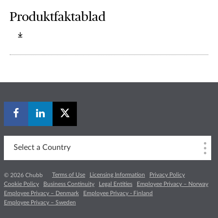
Produktfaktablad
Select a Country
Terms of Use
Licensing Information
Privacy Policy
© 2026 Chubb
Cookie Policy
Business Continuity
Legal Entities
Employee Privacy – Norway
Employee Privacy – Denmark
Employee Privacy - Finland
Employee Privacy – Sweden