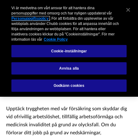
Vi är medvetna om vårt ansvar för att hantera dina
personuppgifter med omsorg och har nyligen uppdaterat vår
Personuppgiftspolicy
. För att förbättra din upplevelse av vår
webbplats använder Chubb cookies för att anpassa innehåll och
VardagsTrygg
följa användningen av webbplatsen. För att hantera eller
inaktivera cookies klickar du på "Cookieinställningar". För mer
information läs vår
Cookie Policy
Gäller fram till 67 år, från 89 kr/mån
Cookie-inställningar
- Skydd vid arbetslöshet och arbetsoförmåga
Avvisa alla
Godkänn cookies
Upptäck tryggheten med vår försäkring som skyddar dig
vid ofrivillig arbetslöshet, tillfällig arbetsoförmåga och
medicinsk invaliditet på grund av olycksfall. Om du
förlorar ditt jobb på grund av nedskärningar,