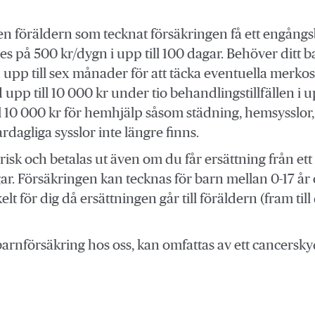
en föräldern som tecknat försäkringen få ett engång
ges på 500 kr/dygn i upp till 100 dagar. Behöver dit
upp till sex månader för att täcka eventuella merkost
 upp till 10 000 kr under tio behandlingstillfällen i 
ll 10 000 kr för hemhjälp såsom städning, hemsysslor
rdagliga sysslor inte längre finns.
lvrisk och betalas ut även om du får ersättning från e
. Försäkringen kan tecknas för barn mellan 0-17 år och
t för dig då ersättningen går till föräldern (fram till 
rnförsäkring hos oss, kan omfattas av ett cancerskydd