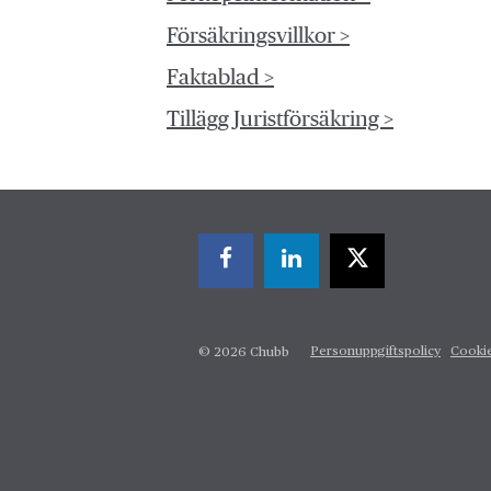
Försäkringsvillkor >
Faktablad >
Tillägg Juristförsäkring >
Personuppgiftspolicy
Cooki
© 2026 Chubb