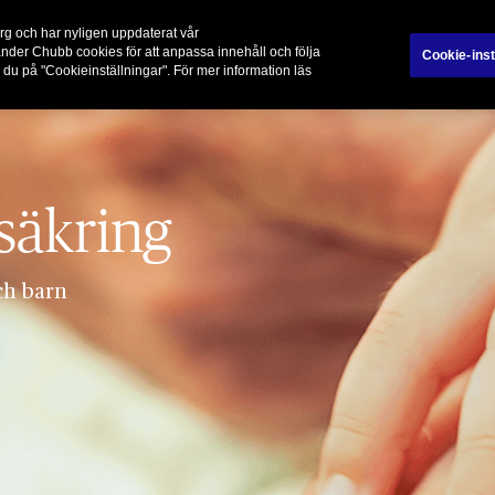
rg och har nyligen uppdaterat vår
vänder Chubb cookies för att anpassa innehåll och följa
Cookie-inst
 du på "Cookieinställningar". För mer information läs
säkring
och barn