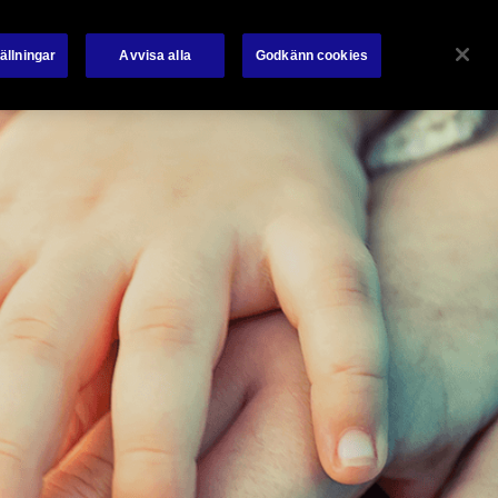
Om oss
Företag
ällningar
Avvisa alla
Godkänn cookies
Försäkringar
Skadeanmälan
Kundservice