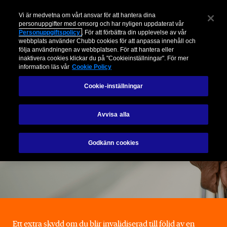
Vi är medvetna om vårt ansvar för att hantera dina
personuppgifter med omsorg och har nyligen uppdaterat vår
Personuppgiftspolicy
. För att förbättra din upplevelse av vår
webbplats använder Chubb cookies för att anpassa innehåll och
följa användningen av webbplatsen. För att hantera eller
inaktivera cookies klickar du på "Cookieinställningar". För mer
information läs vår
Cookie Policy
Invaliditetsförsäkring
Cookie-inställningar
Gäller fram till 75 år, från 79 kr/mån
Avvisa alla
Kontakta oss
Godkänn cookies
Ett extra skydd om du blir invalidiserad till följd av en