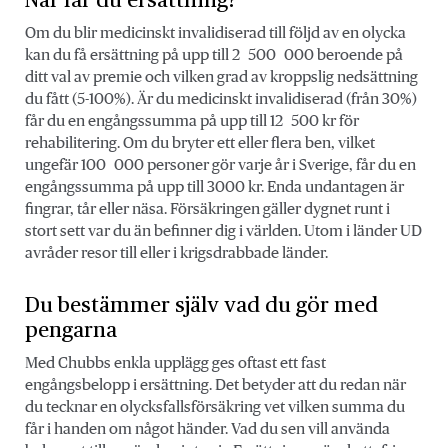
När får du ersättning?
Om du blir medicinskt invalidiserad till följd av en olycka
kan du få ersättning på upp till 2 500 000 beroende på
ditt val av premie och vilken grad av kroppslig nedsättning
du fått (5-100%). Är du medicinskt invalidiserad (från 30%)
får du en engångssumma på upp till 12 500 kr för
rehabilitering. Om du bryter ett eller flera ben, vilket
ungefär 100 000 personer gör varje år i Sverige, får du en
engångssumma på upp till 3000 kr. Enda undantagen är
fingrar, tår eller näsa. Försäkringen gäller dygnet runt i
stort sett var du än befinner dig i världen. Utom i länder UD
avråder resor till eller i krigsdrabbade länder.
Du bestämmer själv vad du gör med
pengarna
Med Chubbs enkla upplägg ges oftast ett fast
engångsbelopp i ersättning. Det betyder att du redan när
du tecknar en olycksfallsförsäkring vet vilken summa du
får i handen om något händer. Vad du sen vill använda