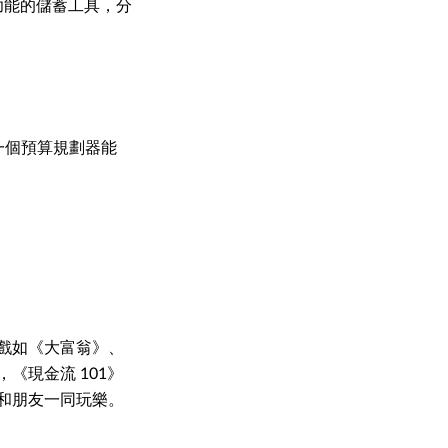
功能的儲蓄工具，分
有一個預算規劃器能
戲如《大富翁》、
《現金流 101》
和朋友一同玩樂。