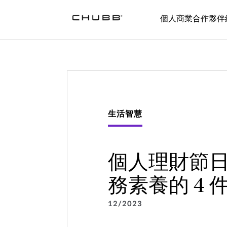
個人
商業
合作夥伴
生活智慧
個人理財節
務素養的 4 
12/2023