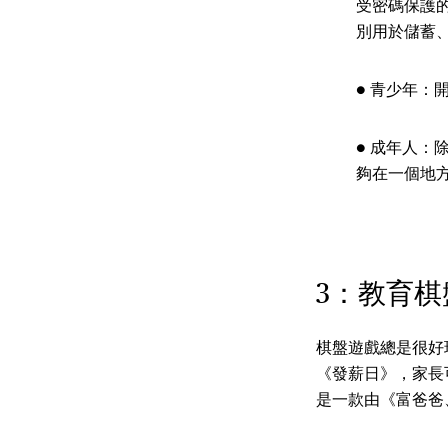
受密碼保護
別用於儲蓄
● 青少年
● 成年人：
夠在一個地
3：教育棋
棋盤遊戲總是很好
《發薪日》，家長
是一款由《富爸爸