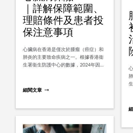
｜詳解保障範圍、
理賠條件及患者投
保注意事項
心臟病在香港是僅次於腫瘤（癌症）和
肺炎的主要致命疾病之一。根據香港衞
生署衞生防護中心的數據，2024年因心
臟病死亡的人數達6,594人，佔全港總死
亡人數逾一成，其中以冠心病最為普
生
遍。隨著都市人生活節奏加速、精神壓
細閱文章
臟
力增加及飲食習慣欠佳，心臟病患者亦
呈現年輕化趨勢，不再只是中老年人的
專屬疾病。