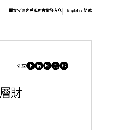
關於安達
客戶服務
索償
登入
English / 简体
分享
層財