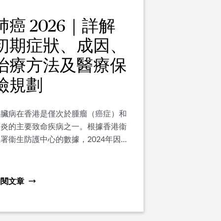
肺癌 2026｜詳解
初期症狀、成因、
治療方法及醫療保
險規劃
心臟病在香港是僅次於腫瘤（癌症）和
肺炎的主要致命疾病之一。根據香港衞
署衞生防護中心的數據，2024年因心
病死亡的人數達6,594人，佔全港總死
亡人數逾一成，其中以冠心病最為普
遍。隨著都市人生活節奏加速、精神壓
細閱文章
力增加及飲食習慣欠佳，心臟病患者亦
呈現年輕化趨勢，不再只是中老年人的
專屬疾病。