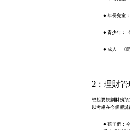
● 年長兒童：《
● 青少年：《
● 成人：《簡
2：理財管
想起要規劃財務預
以考慮在今個聖誕
● 孩子們