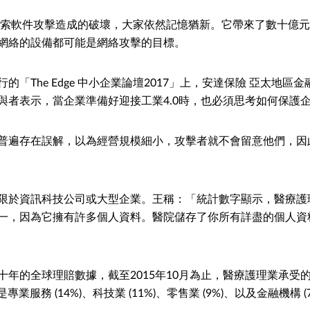
Cry勒索軟件攻擊造成的破壞，大家依然記憶猶新。它帶來了數十億
網絡的設備都可能是網絡攻擊的目標。
的「The Edge 中小企業論壇2017」上，安達保險 亞太地區
與者表示，當企業準備好迎接工業4.0時，也必須思考如何保護
普遍存在誤解，以為經營規模細小，攻擊者就不會留意他們，因
限於資訊科技公司或大型企業。王稱：「統計數字顯示，醫療護
一，因為它擁有許多個人資料。醫院儲存了你所有詳盡的個人資
十年的全球理賠數據，截至2015年10月為止，醫療護理業承受
業服務 (14%)、科技業 (11%)、零售業 (9%)、以及金融機構 (