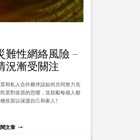
災難性網絡風險 —
情況漸受關注
公眾和私人合作夥伴該如何共同努力克
服民眾對疫苗的恐懼，並鼓勵每個人都
接種疫苗以保護自己和家人?
細閱文章