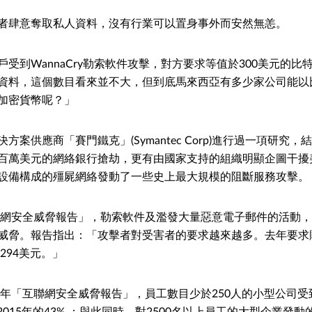
者肆意奪取私人資料，沒有行業可以置身事外而安然無恙。
受到WannaCry勒索軟件攻擊，對方要求等值於300美元的比
資料，這個數目看來並不大，但到底馬來西亞有多少家公司能以
加密貨幣呢？」
方案供應商「賽門鐵克」(Symantec Corp)進行過一項研究
百萬美元的網絡銀行搶劫，更有由國家支持的組織明顯企圖干擾
oT)設備構成的殭屍網絡發動了一些史上最大規模的阻斷服務攻擊。
互聯網安全威脅報告」，勒索軟件及濫發大量惡意電子郵件的活動
威脅。報告指出：「攻擊者對受害者的要求越來越多。去年要求贖金
294美元。」
6年「互聯網安全威脅報告」，員工數目少於250人的小型公司受到
2015年的43% ；與此同時，對2500名以上員工的大型企業發動的