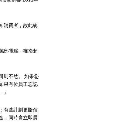
知消費者，故此統
多萬部電腦，癱瘓超
司則不然。 如果您
如果有位員工忘記
。」
；有些計劃更賠償
金，同時會立即展