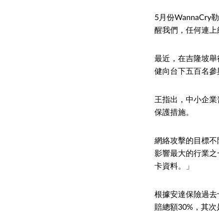
5月份Wanna
醒我們，任何連上
最近，在吉隆坡舉行
健向台下五百名參
王指出，中小企業
保護措施。
網絡攻擊的目標不
影響最大的行業之
卡資料。」
根據安達保險過去
賠總額30%，其次是專