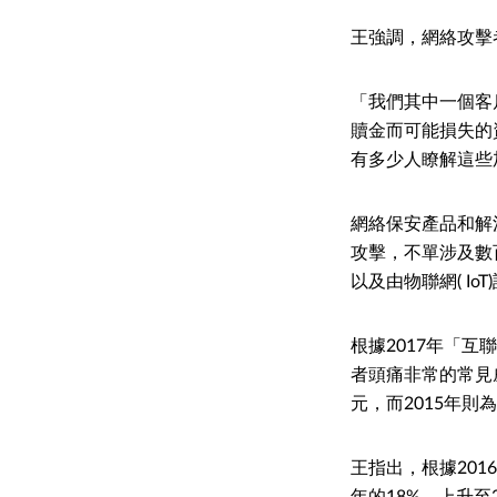
王強調，網絡攻擊
「我們其中一個客戶
贖金而可能損失的
有多少人瞭解這些
網絡保安產品和解決
攻擊，不單涉及數
以及由物聯網( I
根據2017年「
者頭痛非常的常見
元，而2015年則為
王指出，根據201
年的18%，上升至