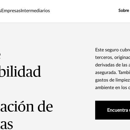
s
Empresas
Intermediarios
Sobre
e
Este seguro cubr
terceros, origin
derivadas de las
bilidad
asegurada. Tambi
gastos de limpiez
ambiente en los 
ación de
Encuentra 
tas