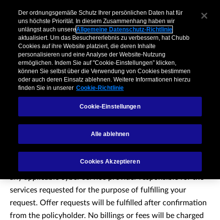
Der ordnungsgemäße Schutz Ihrer persönlichen Daten hat für
uns höchste Priorität. In diesem Zusammenhang haben wir
unlängst auch unsere
Allgemeine Datenschutz-Richtlinie
aktualisiert. Um das Besuchererlebnis zu verbessern, hat Chubb
Cookies auf ihre Website platziert, die deren Inhalte
personalisieren und eine Analyse der Website-Nutzung
ermöglichen. Indem Sie auf "Cookie-Einstellungen” klicken,
können Sie selbst über die Verwendung von Cookies bestimmen
oder auch deren Einsatz ablehnen. Weitere Informationen hierzu
finden Sie in unserer
Cookie-Richtlinie
Cookie-Einstellungen
Thank you!
Alle ablehnen
Cookies Akzeptieren
The information you provided will be sent to Chubb and
any applicable cyber service provider responsible for the
services requested for the purpose of fulfilling your
request. Offer requests will be fulfilled after confirmation
from the policyholder. No billings or fees will be charged