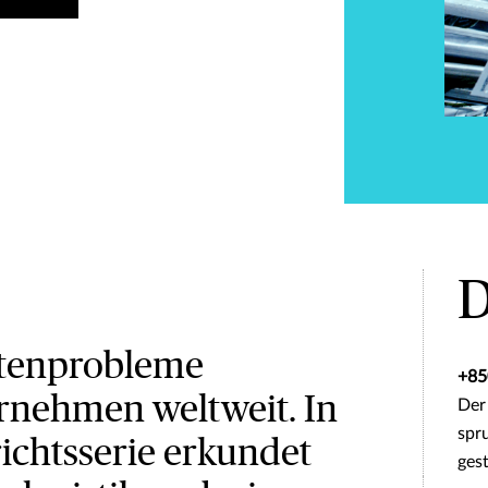
D
ttenprobleme
+8
rnehmen weltweit. In
Der 
spr
richtsserie erkundet
ges