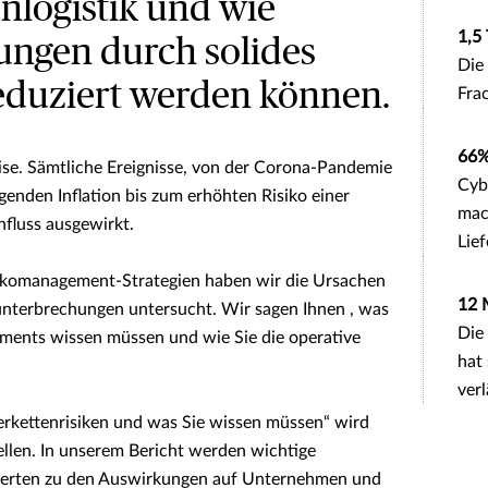
nlogistik und wie
1,5
ungen durch solides
Die
duziert werden können.
Fra
66
rise. Sämtliche Ereignisse, von der Corona-Pandemie
Cyb
genden Inflation bis zum erhöhten Risiko einer
mac
nfluss ausgewirkt.
Lief
sikomanagement-Strategien haben wir die Ursachen
12 
unterbrechungen untersucht. Wir sagen Ihnen , was
Die
ements wissen müssen und wie Sie die operative
hat 
ver
erkettenrisiken und was Sie wissen müssen“ wird
tellen. In unserem Bericht werden wichtige
xperten zu den Auswirkungen auf Unternehmen und