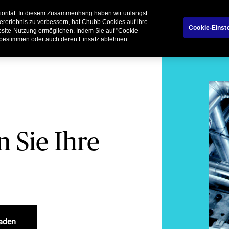
riorität. In diesem Zusammenhang haben wir unlängst
rivatkunden
Geschäftspartner
Broker
ererlebnis zu verbessern, hat Chubb Cookies auf ihre
Cookie-Einst
ebsite-Nutzung ermöglichen. Indem Sie auf "Cookie-
 bestimmen oder auch deren Einsatz ablehnen.
 Sie Ihre
aden