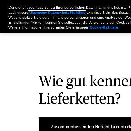
Der ordnungsgemäße Schutz Ihrer persönlichen Daten hat für uns höchste P
Geschäftskunden
P
auch unsere
Allgemeine Datenschutz-Richtlinie
aktualisiert. Um das Besuch
Website platziert, die deren Inhalte personalisieren und eine Analyse der W
Einstellungen” klicken, können Sie selbst über die Verwendung von Cookies
Weitere Informationen hierzu finden Sie in unserer
Cookie-Richtlinie
Wie gut kennen
Lieferketten?
Zusammenfassenden Bericht herunterl