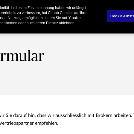
riorität. In diesem Zusammenhang haben wir unlängst
rivatkunden
Geschäftspartner
Broker
ererlebnis zu verbessern, hat Chubb Cookies auf ihre
Cookie-Einst
ebsite-Nutzung ermöglichen. Indem Sie auf "Cookie-
 bestimmen oder auch deren Einsatz ablehnen.
ormular
ir Sie darauf hin, dass wir ausschliesslich mit Brokern arbeiten
Vertriebspartner empfehlen.