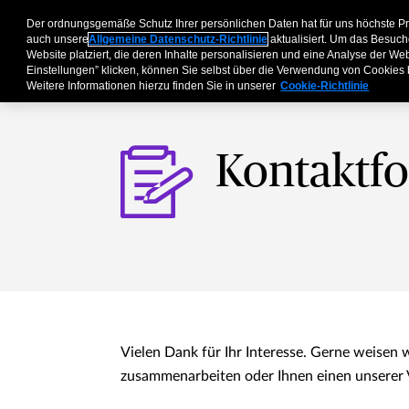
Der ordnungsgemäße Schutz Ihrer persönlichen Daten hat für uns höchste P
Geschäftskunden
P
auch unsere
Allgemeine Datenschutz-Richtlinie
aktualisiert. Um das Besuch
Website platziert, die deren Inhalte personalisieren und eine Analyse der W
Einstellungen” klicken, können Sie selbst über die Verwendung von Cookies
Weitere Informationen hierzu finden Sie in unserer
Cookie-Richtlinie
Kontaktf
Vielen Dank für Ihr Interesse. Gerne weisen w
zusammenarbeiten oder Ihnen einen unserer 