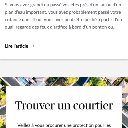
Si vous avez grandi ou passé vos étés près d’un lac ou d’un
plan d’eau important, vous avez probablement passé votre
enfance dans l’eau. Vous avez peut-être pêché à partir d’un
quai, regardé des feux d’artifice à bord d’un ponton ou
observé la nature à bord d’un canot. Vous vous souvenez
peut-être également de l’émotion de monter pour la
Lire l’article
première fois sur des skis nautiques! Voici donc six conseils
qui vous permettront, à vous et à vos proches, d’avoir du
plaisir en bateau cet été lorsque vous naviguerez sur les
lacs intérieurs.
Trouver un courtier
Veillez à vous procurer une protection pour les