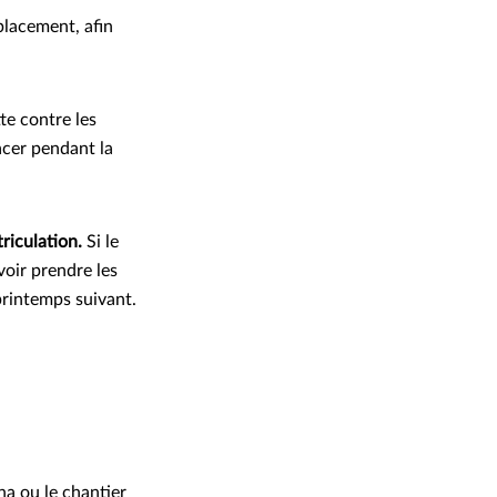
placement, afin
tte contre les
acer pendant la
triculation.
Si le
voir prendre les
printemps suivant.
na ou le chantier