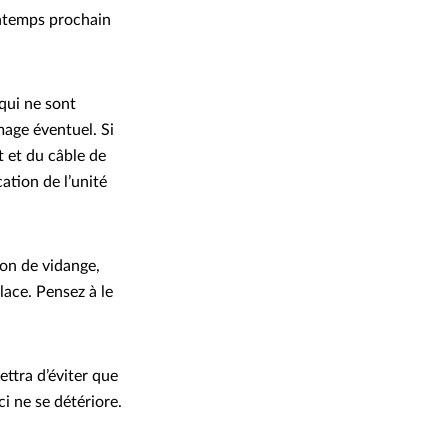
rintemps prochain
qui ne sont
mage éventuel. Si
t et du câble de
ation de l’unité
on de vidange,
lace. Pensez à le
ttra d’éviter que
i ne se détériore.