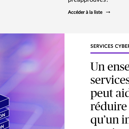
Accéder à la liste
SERVICES CYBE
Un ens
service
peut aid
réduire
qu’un i