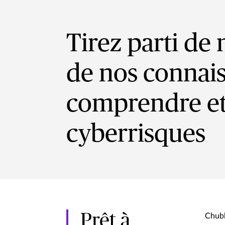
Tirez parti de 
de nos connai
comprendre et
cyberrisques
Prêt à
Chubb