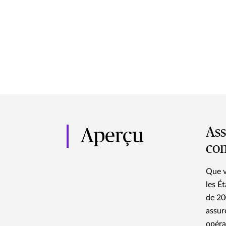
Ass
Aperçu
co
Que v
les É
de 20
assur
opéra