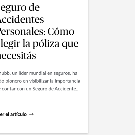
Seguro de
Accidentes
Personales: Cómo
legir la póliza que
ecesitás
ubb, un líder mundial en seguros, ha
do pionero en visibilizar la importancia
 contar con un Seguro de Accidentes
rsonales que proteja a individuos y
s familias de las circunstancias
esgosas del entorno.
er el artículo