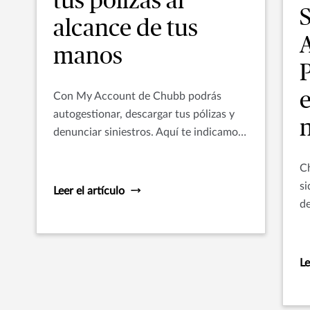
tus pólizas al
alcance de tus
manos
e
Con My Account de Chubb podrás
autogestionar, descargar tus pólizas y
n
denunciar siniestros. Aquí te indicamos
cómo hacerlo de una forma fácil y
rápida.
Ch
si
Leer el artículo
de
Pe
su
ri
Le