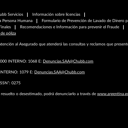
hubb Servicios
Información sobre licencias
ra Persona Humana
Formulario de Prevención de Lavado de Dinero pa
Finales
Recomendaciones e Información para prevenir el Fraude
 de póliza
Atención al Asegurado que atenderá las consultas y reclamos que present
.4000 INTERNO: 1068 E:
Denuncias.SAA@Chubb.com
9 INTERNO: 1079 E:
Denuncias.SAA@Chubb.com
SSN”: 0275
 resuelto o desestimado, podrá denunciarlo a través de
www.argentina.go