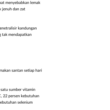
apat menyebabkan lemak
k jenuh dan zat
enetralisir kandungan
ng tak mendapatkan
makan santan setiap hari
 satu sumber vitamin
C, 22 persen kebutuhan
kebutuhan selenium