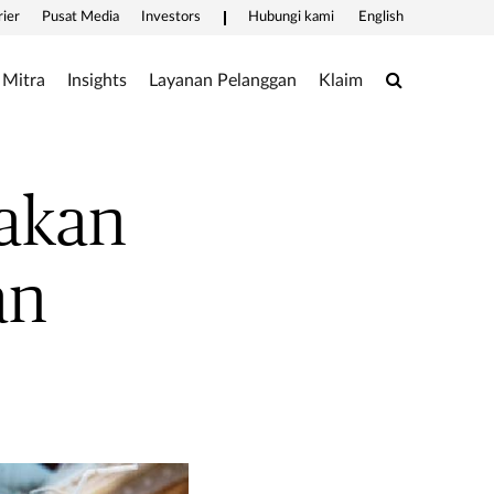
rier
Pusat Media
Investors
Hubungi kami
English
Search
Mitra
Insights
Layanan Pelanggan
Klaim
akan
an