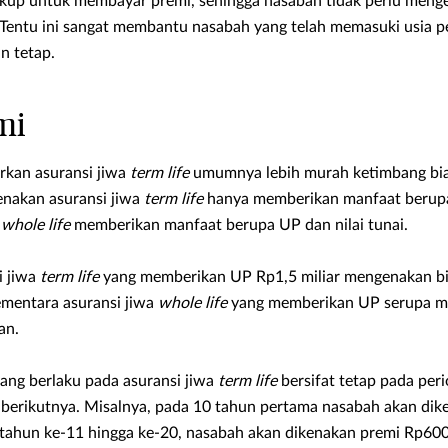
ukup untuk membayar premi, sehingga nasabah tidak perlu menge
Tentu ini sangat membantu nasabah yang telah memasuki usia p
an tetap.
mi
rkan asuransi jiwa
term life
umumnya lebih murah ketimbang bia
renakan asuransi jiwa
term life
hanya memberikan manfaat berup
a
whole life
memberikan manfaat berupa UP dan nilai tunai.
i jiwa
term life
yang memberikan UP Rp1,5 miliar mengenakan bi
ementara asuransi jiwa
whole life
yang memberikan UP serupa m
an.
ang berlaku pada asuransi jiwa
term life
bersifat tetap pada per
 berikutnya. Misalnya, pada 10 tahun pertama nasabah akan di
 tahun ke-11 hingga ke-20, nasabah akan dikenakan premi Rp600