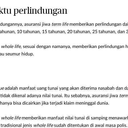
aktu perlindungan
indungannya, asuransi jiwa
term life
memberikan perlindungan da
 tahunan, 10 tahunan, 15 tahunan, 20 tahunan, 25 tahunan, dan 
a
whole life
, sesuai dengan namanya, memberikan perlindungan h
au seumur hidup.
ue
adalah manfaat uang tunai yang akan diterima nasabah dan da
 tidak dikenal adanya nilai tunai. Itu sebabnya, asuransi jiwa
term
nya bisa dicairkan jika terjadi klaim meninggal dunia.
a
whole life
memberikan manfaat nilai tunai di samping menawark
tradisional jenis
whole life
sudah ditentukan di awal masa poli