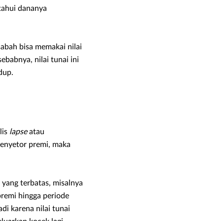
tahui dananya
sabah bisa memakai nilai
ebabnya, nilai tunai ini
dup.
lis
lapse
atau
menyetor premi, maka
ang terbatas, misalnya
premi hingga periode
di karena nilai tunai