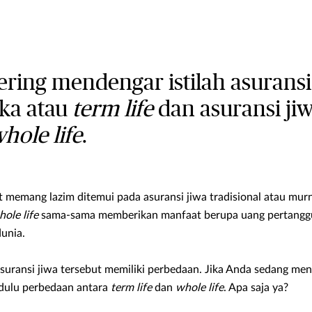
ering mendengar istilah asuransi
gka atau
term life
dan asuransi ji
hole life
.
ut memang lazim ditemui pada asuransi jiwa tradisional atau murn
ole life
sama-sama memberikan manfaat berupa uang pertanggu
unia.
suransi jiwa tersebut memiliki perbedaan. Jika Anda sedang m
 dulu perbedaan antara
term life
dan
whole life
. Apa saja ya?