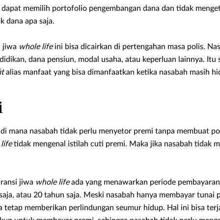
 dapat memilih portofolio pengembangan dana dan tidak menge
 dana apa saja.
i jiwa
whole life
ini bisa dicairkan di pertengahan masa polis. Na
didikan, dana pensiun, modal usaha, atau keperluan lainnya. Itu s
it
alias manfaat yang bisa dimanfaatkan ketika nasabah masih hi
i
e di mana nasabah tidak perlu menyetor
premi tanpa membuat po
life
tidak mengenal istilah cuti premi. Maka jika nasabah tidak 
ransi jiwa
whole life
ada yang menawarkan periode pembayaran y
 saja, atau 20 tahun saja. Meski nasabah hanya membayar tunai 
 tetap memberikan perlindungan seumur hidup. Hal ini bisa terja