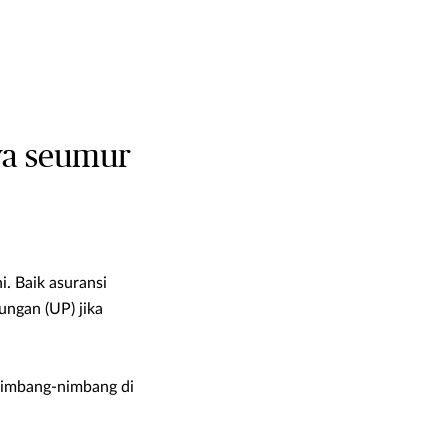
wa seumur
i. Baik asuransi
ngan (UP) jika
enimbang-nimbang di