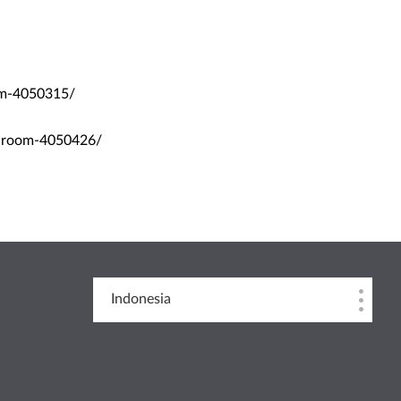
om-4050315/
bedroom-4050426/
Indonesia