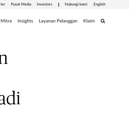
rier
Pusat Media
Investors
Hubungi kami
English
Search
Mitra
Insights
Layanan Pelanggan
Klaim
n
adi