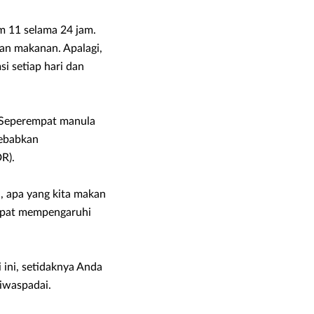
m 11 selama 24 jam.
dan makanan. Apalagi,
i setiap hari dan
. Seperempat manula
yebabkan
R).
a, apa yang kita makan
apat mempengaruhi
 ini, setidaknya Anda
iwaspadai.