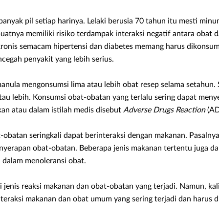
yak pil setiap harinya. Lelaki berusia 70 tahun itu mesti minu
atnya memiliki risiko terdampak interaksi negatif antara obat 
kronis semacam hipertensi dan diabetes memang harus dikonsums
egah penyakit yang lebih serius.
 manula mengonsumsi lima atau lebih obat resep selama setahun
tau lebih. Konsumsi obat-obatan yang terlalu sering dapat men
kan atau dalam istilah medis disebut
Adverse Drugs Reaction
(AD
t-obatan seringkali dapat berinteraksi dengan makanan. Pasalny
yerapan obat-obatan. Beberapa jenis makanan tertentu juga d
a dalam menoleransi obat.
i jenis reaksi makanan dan obat-obatan yang terjadi. Namun, kali
nteraksi makanan dan obat umum yang sering terjadi dan harus d