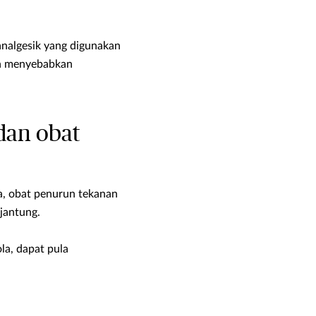
analgesik yang digunakan
an menyebabkan
dan obat
a, obat penurun tekanan
jantung.
a, dapat pula