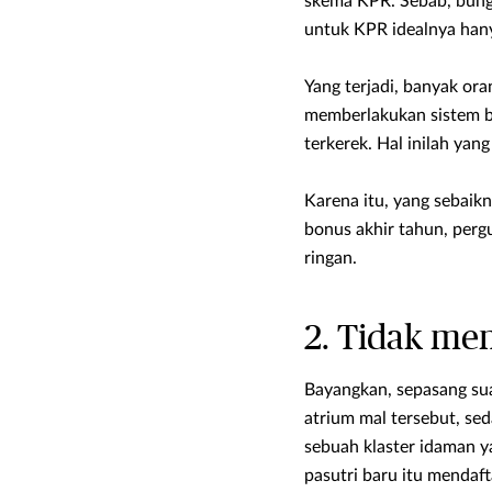
skema KPR. Sebab, bunga
untuk KPR idealnya hany
Yang terjadi, banyak or
memberlakukan sistem
terkerek. Hal inilah yan
Karena itu, yang sebaik
bonus akhir tahun, perg
ringan.
2. Tidak me
Bayangkan, sepasang sua
atrium mal tersebut, se
sebuah klaster idaman y
pasutri baru itu menda