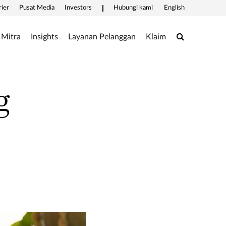
rier
Pusat Media
Investors
Hubungi kami
English
Search
Mitra
Insights
Layanan Pelanggan
Klaim
g