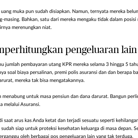
a, uang muka pun sudah disiapkan. Namun, ternyata mereka belu
g-masing. Bahkan, satu dari mereka mengaku tidak dalam posis
hirnya merenungkan niat.
mperhitungkan pengeluaran lain
hu jumlah pembayaran utang KPR mereka selama 3 hingga 5 tahu
nya soal biaya persalinan, premi polis asuransi dan dan berapa 
darurat, mereka tak bisa mengatakannya.
h menabung untuk masa pensiun dan dana darurat. Bangun perli
a melalui Asuransi.
i saat arus kas Anda ketat dan terjadi sesuatu seperti kehilanga
a sudah siap untuk proteksi kesehatan keluarga di masa depan. S
erganggu oleh berbagai pos pengeluaran lain yang tak terduga.