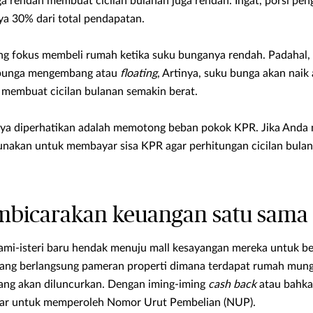
 rendah membuat cicilan bulanan juga rendah. Ingat, porsi pen
a 30% dari total pendapatan.
ang fokus membeli rumah ketika suku bunganya rendah. Padahal,
 bunga mengembang atau
floating
, Artinya, suku bunga akan naik
g membuat cicilan bulanan semakin berat.
nya diperhatikan adalah memotong beban pokok KPR. Jika Anda 
unakan untuk membayar sisa KPR agar perhitungan cicilan bula
mbicarakan keuangan satu sama 
mi-isteri baru hendak menuju mall kesayangan mereka untuk be
dang berlangsung pameran properti dimana terdapat rumah mung
ang akan diluncurkan. Dengan iming-iming
cash back
atau bahka
ftar untuk memperoleh Nomor Urut Pembelian (NUP).