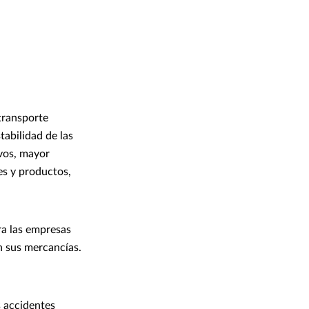
 transporte
abilidad de las
vos, mayor
es y productos,
ra las empresas
n sus mercancías.
s accidentes