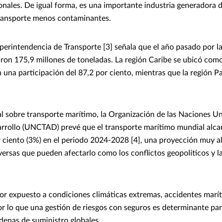
onales. De igual forma, es una importante industria generadora 
transporte menos contaminantes.
perintendencia de Transporte [3] señala que el año pasado por l
zaron 175,9 millones de toneladas. La región Caribe se ubicó com
 una participación del 87,2 por ciento, mientras que la región P
l sobre transporte marítimo, la Organización de las Naciones Un
rrollo (UNCTAD) prevé que el transporte marítimo mundial alca
or ciento (3%) en el periodo 2024-2028 [4], una proyección muy a
ersas que pueden afectarlo como los conflictos geopolíticos y la
tor expuesto a condiciones climáticas extremas, accidentes marít
or lo que una gestión de riesgos con seguros es determinante par
adenas de suministro globales.