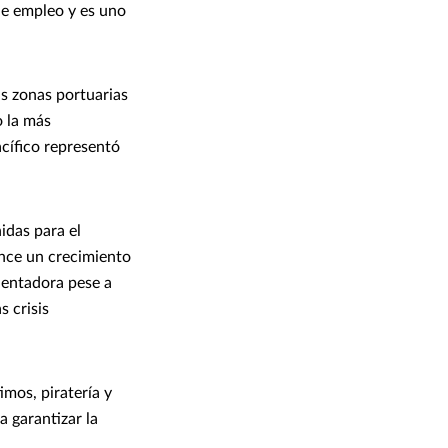
de empleo y es uno
as zonas portuarias
o la más
acífico representó
idas para el
nce un crecimiento
lentadora pese a
s crisis
imos, piratería y
a garantizar la