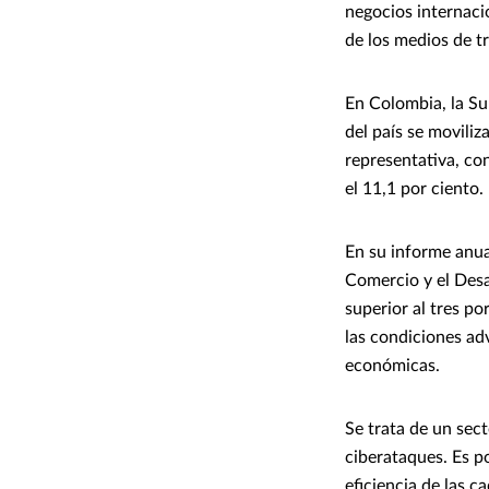
negocios internaci
de los medios de 
En Colombia, la Su
del país se movili
representativa, con
el 11,1 por ciento.
En su informe anua
Comercio y el Desa
superior al tres p
las condiciones adv
económicas.
Se trata de un sec
ciberataques. Es p
eficiencia de las c