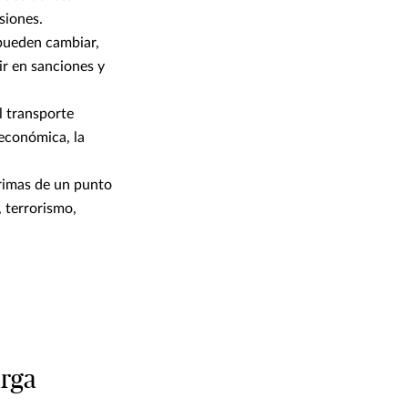
siones.
 pueden cambiar,
ir en sanciones y
l transporte
 económica, la
primas de un punto
, terrorismo,
arga