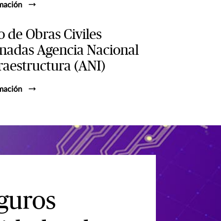
mación
 de Obras Civiles
nadas Agencia Nacional
raestructura (ANI)
mación
eguros