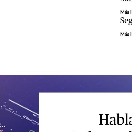
Más i
Seg
Más i
Habla