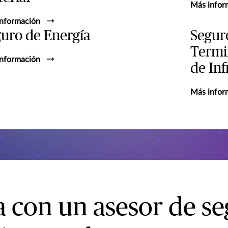
Más infor
nformación
uro de Energía
Seguro
Termi
nformación
de Inf
Más infor
 con un asesor de s