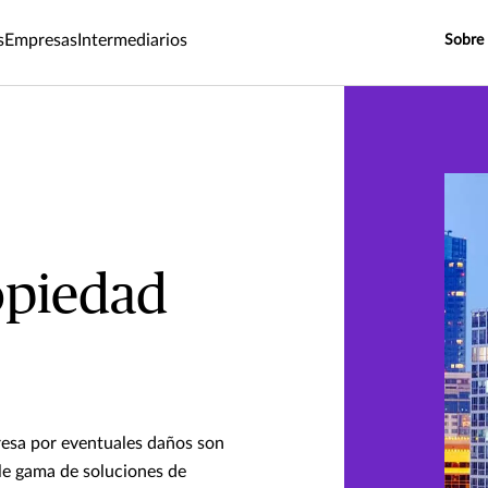
s
Empresas
Intermediarios
Sobre
opiedad
s
resa por eventuales daños son
le gama de soluciones de