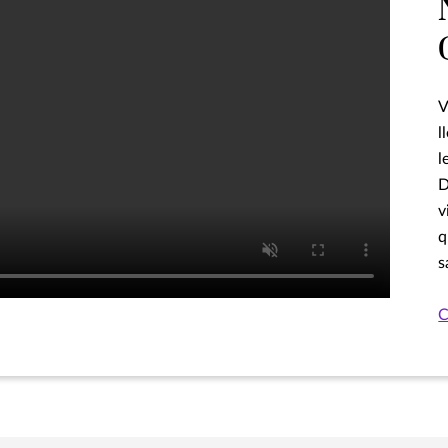
V
l
l
D
v
q
s
C