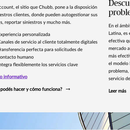
Descub
count, el sitio que Chubb, pone a la disposición
probl
estros clientes, donde pueden autogestionar sus
as, reportar siniestros y mucho más.
En el ámbi
Latina, es
xperiencia personalizada
efectiva q
anales de servicio al cliente totalmente digitales
mercado al
ransferencia perfecta para solicitudes de
más efecti
contacto humano
el modelo 
ntegra flexiblemente los servicios clave
problema, 
to informativo
servicio d
podés hacer y cómo funciona?
Leer más