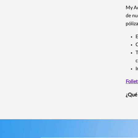
My Ac
de nu
póliz
E
C
T
I
Folle
¿Qué 