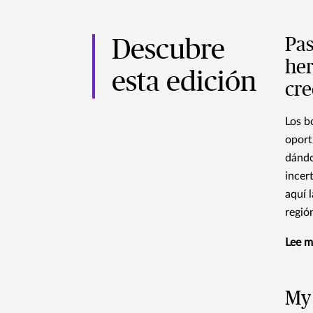
Pas
Descubre
her
esta edición
cre
Los b
oport
dándo
incer
aquí 
regió
Lee m
My