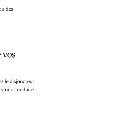
iquides
e vos
ez le disjoncteur
uez une conduite