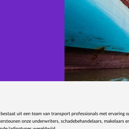
bestaat uit een team van transport professionals met ervaring o
dersteunen onze underwriters, schadebehandelaars, makelaars en k
ende ladingtypes wereldwijd.