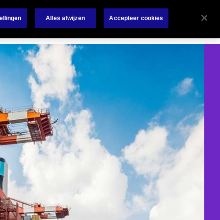
re
Investors
Verzekeringskaarten
English
Contact
ellingen
Alles afwijzen
Accepteer cookies
rt
Technische Risico Engineering