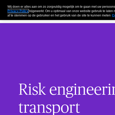
Risicomanagement
Bedrijven
Particulieren
Insights
Wij doen er alles aan om zo zorgvuldig mogelijk om te gaan met uw perso
Privacy Policy
bijgewerkt. Om u optimaal van onze website gebruik te late
af te stemmen op de gebruiker en het gebruik van de site te kunnen meten
C
Risk engineerin
Risk engineeri
transport