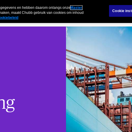
Carriè
Schadebehandeling
Over ons in de Benelux
onsgegevens en hebben daarom onlangs onze
Master
Cookie inst
n maken, maakt Chubb gebruik van cookies om inhoud
ookiebeleid
g brand en aansprakelijkheid
Risk engineering energie
Risk engineering transpo
ng