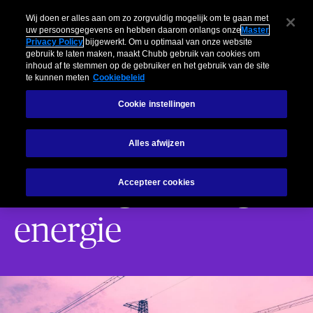
Risicomanagement
Particulieren
Insights
Schadebehandeling
Wij doen er alles aan om zo zorgvuldig mogelijk om te gaan met
uw persoonsgegevens en hebben daarom onlangs onze
Master
Privacy Policy
bijgewerkt. Om u optimaal van onze website
Menu
gebruik te laten maken, maakt Chubb gebruik van cookies om
inhoud af te stemmen op de gebruiker en het gebruik van de site
te kunnen meten
Cookiebeleid
Risk engineering brand en aansprakelijkheid
Risk engineering energi
Cookie instellingen
Risicomanagement
Risk engineering energie
Alles afwijzen
Risk engineering
Accepteer cookies
energie