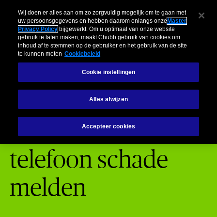
Schadebehandeling
Particulieren
Risicomanagement
Insights
Wij doen er alles aan om zo zorgvuldig mogelijk om te gaan met
uw persoonsgegevens en hebben daarom onlangs onze
Master
Privacy Policy
bijgewerkt. Om u optimaal van onze website
Menu
gebruik te laten maken, maakt Chubb gebruik van cookies om
inhoud af te stemmen op de gebruiker en het gebruik van de site
te kunnen meten
Cookiebeleid
Schade melden
Mobiele telefoon schade melden
Schadeformuli
Cookie instellingen
Claims
Uw mobiele telefoon schade melden
Alles afwijzen
Uw mobiele
Accepteer cookies
telefoon schade
melden