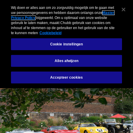
Particulieren
Bedrijven
Risicomanagement
Insights
Scha
Wij doen er alles aan om zo zorgvuldig mogelijk om te gaan met
uw persoonsgegevens en hebben daarom onlangs onze
Master
Privacy Policy
bijgewerkt. Om u optimaal van onze website
Menu
gebruik te laten maken, maakt Chubb gebruik van cookies om
inhoud af te stemmen op de gebruiker en het gebruik van de site
te kunnen meten
Cookiebeleid
Exclusieve Motorrijtuigen
Masterpiece Verzekering
Ongevallen en
Cookie instellingen
Exclusive Cars
Alles afwijzen
Accepteer cookies