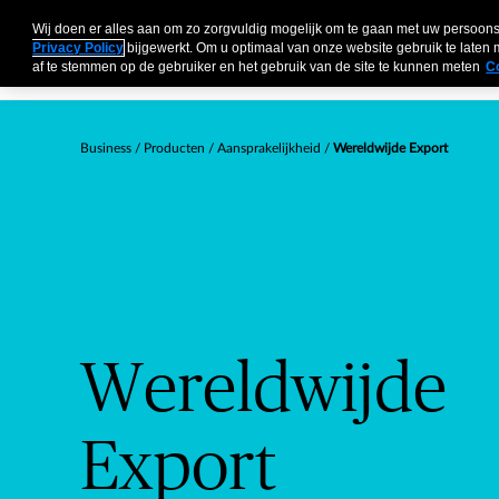
Bedrijven
Particulieren
Risicomanagement
Insights
Wij doen er alles aan om zo zorgvuldig mogelijk om te gaan met uw perso
Privacy Policy
bijgewerkt. Om u optimaal van onze website gebruik te late
af te stemmen op de gebruiker en het gebruik van de site te kunnen meten
C
Business
Producten
Aansprakelijkheid
Wereldwijde Export
Wereldwijde
Export