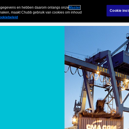
Carriè
Schadebehandeling
Over ons in de Benelux
onsgegevens en hebben daarom onlangs onze
Master
Cookie inst
n maken, maakt Chubb gebruik van cookies om inhoud
ookiebeleid